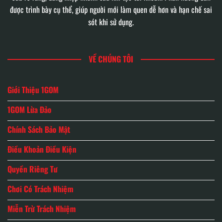
được trình bày cụ thể, giúp người mới làm quen dễ hơn và hạn chế sai
sót khi sử dụng.
VỀ CHÚNG TÔI
Giới Thiệu 1GOM
1GOM Lừa Đảo
Chính Sách Bảo Mật
Điều Khoản Điều Kiện
Quyền Riêng Tư
Chơi Có Trách Nhiệm
Miễn Trừ Trách Nhiệm