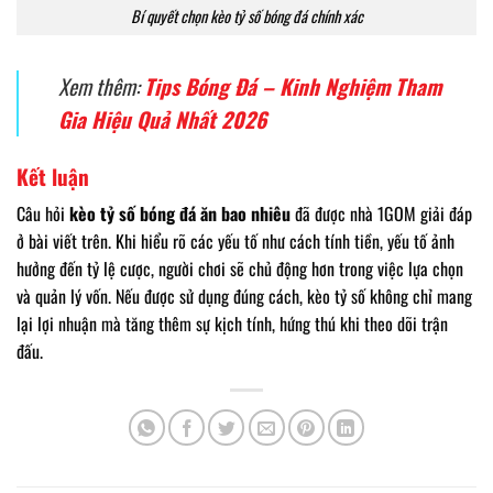
Bí quyết chọn kèo tỷ số bóng đá chính xác
Xem thêm:
Tips Bóng Đá – Kinh Nghiệm Tham
Gia Hiệu Quả Nhất 2026
Kết luận
Câu hỏi
kèo tỷ số bóng đá ăn bao nhiêu
đã được nhà 1GOM giải đáp
ở bài viết trên. Khi hiểu rõ các yếu tố như cách tính tiền, yếu tố ảnh
hưởng đến tỷ lệ cược, người chơi sẽ chủ động hơn trong việc lựa chọn
và quản lý vốn. Nếu được sử dụng đúng cách, kèo tỷ số không chỉ mang
lại lợi nhuận mà tăng thêm sự kịch tính, hứng thú khi theo dõi trận
đấu.