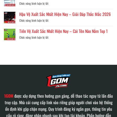
Bóng
Chi
Hay
Chức năng bình luận bị tắt
ở
Đá
Tiết
Nhất
Thủ
Hôm
Nhất
2026
Môn
Hậu Vệ Xuất Sắc Nhất Hiện Nay – Giải Đáp Thắc Mắc 2026
Nay
2026
Xuất
–
Hiện
Chức năng bình luận bị tắt
ở
Sắc
Cách
Nay
Hậu
Nhất
Đọc
Vệ
Tiền Vệ Xuất Sắc Nhất Hiện Nay – Cái Tên Nào Nằm Top 1
Hiện
Kèo
Xuất
Nay
Chuẩn
Chức năng bình luận bị tắt
ở
Sắc
–
Xác
Tiền
Nhất
Ai
Tại
Vệ
Hiện
Đang
1GOM
Xuất
Nay
Giữ
Sắc
–
Vị
Nhất
Giải
Trí
Hiện
Đáp
Top
Nay
Thắc
1
–
Mắc
Cái
2026
Tên
Nào
Nằm
1GOM
được xây dựng theo hướng gọn gàng, dễ thao tác ngay từ lần đầu
Top
1
truy cập. Nhà cái cung cấp link vào riêng giúp người chơi vào hệ thống
ổn định khi gặp chặn mạng. Quy trình đăng ký ngắn gọn, thông tin yêu
cầu rõ ràng, đăng nhập nhanh sau khi tạo tài khoản. Phần hướng dẫn