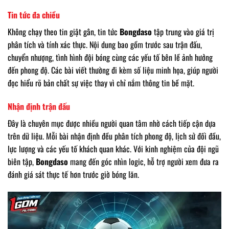
Tin tức đa chiều
Không chạy theo tin giật gân, tin tức
Bongdaso
tập trung vào giá trị
phân tích và tính xác thực. Nội dung bao gồm trước sau trận đấu,
chuyển nhượng, tình hình đội bóng cùng các yếu tố bên lề ảnh hưởng
đến phong độ. Các bài viết thường đi kèm số liệu minh họa, giúp người
đọc hiểu rõ bản chất sự việc thay vì chỉ nắm thông tin bề mặt.
Nhận định trận đấu
Đây là chuyên mục được nhiều người quan tâm nhờ cách tiếp cận dựa
trên dữ liệu. Mỗi bài nhận định đều phân tích phong độ, lịch sử đối đầu,
lực lượng và các yếu tố khách quan khác. Với kinh nghiệm của đội ngũ
biên tập,
Bongdaso
mang đến góc nhìn logic, hỗ trợ người xem đưa ra
đánh giá sát thực tế hơn trước giờ bóng lăn.