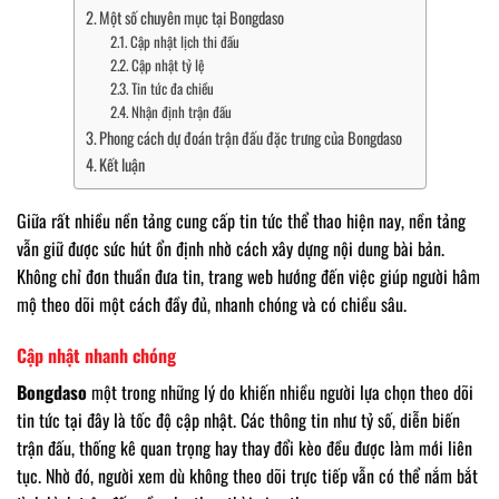
Một số chuyên mục tại Bongdaso
Cập nhật lịch thi đấu
Cập nhật tỷ lệ
Tin tức đa chiều
Nhận định trận đấu
Phong cách dự đoán trận đấu đặc trưng của Bongdaso
Kết luận
Giữa rất nhiều nền tảng cung cấp tin tức thể thao hiện nay, nền tảng
vẫn giữ được sức hút ổn định nhờ cách xây dựng nội dung bài bản.
Không chỉ đơn thuần đưa tin, trang web hướng đến việc giúp người hâm
mộ theo dõi một cách đầy đủ, nhanh chóng và có chiều sâu.
Cập nhật nhanh chóng
Bongdaso
một trong những lý do khiến nhiều người lựa chọn theo dõi
tin tức tại đây là tốc độ cập nhật. Các thông tin như tỷ số, diễn biến
trận đấu, thống kê quan trọng hay thay đổi kèo đều được làm mới liên
tục. Nhờ đó, người xem dù không theo dõi trực tiếp vẫn có thể nắm bắt