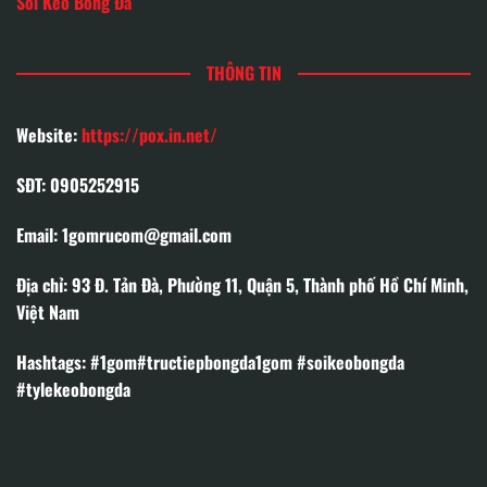
Soi Kèo Bóng Đá
THÔNG TIN
Website:
https://pox.in.net/
SĐT: 0905252915
Email:
1gomrucom@gmail.com
Địa chỉ:
93 Đ. Tản Đà, Phường 11, Quận 5, Thành phố Hồ Chí Minh,
Việt Nam
Hashtags: #1gom#tructiepbongda1gom #soikeobongda
#tylekeobongda