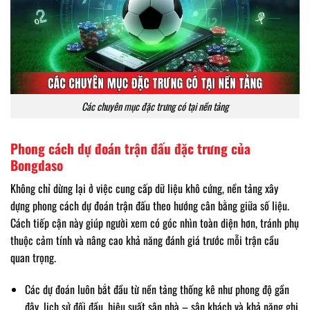
Các chuyên mục đặc trưng có tại nền tảng
Phong cách dự đoán trận đấu đặc trưng của
Bongdaso
Không chỉ dừng lại ở việc cung cấp dữ liệu khô cứng, nền tảng xây
dựng phong cách dự đoán trận đấu theo hướng cân bằng giữa số liệu.
Cách tiếp cận này giúp người xem có góc nhìn toàn diện hơn, tránh phụ
thuộc cảm tính và nâng cao khả năng đánh giá trước mỗi trận cầu
quan trọng.
Các dự đoán luôn bắt đầu từ nền tảng thống kê như phong độ gần
đây, lịch sử đối đầu, hiệu suất sân nhà – sân khách và khả năng ghi