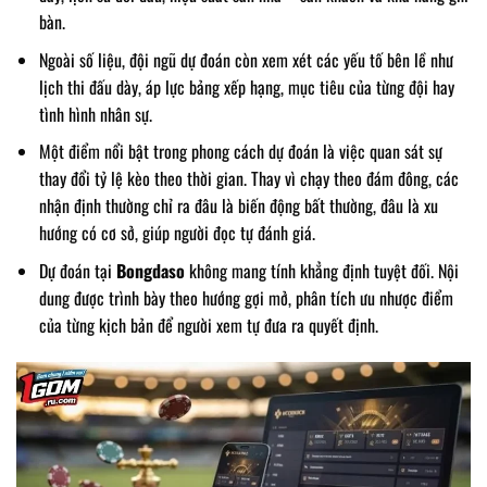
bàn.
Ngoài số liệu, đội ngũ dự đoán còn xem xét các yếu tố bên lề như
lịch thi đấu dày, áp lực bảng xếp hạng, mục tiêu của từng đội hay
tình hình nhân sự.
Một điểm nổi bật trong phong cách dự đoán là việc quan sát sự
thay đổi tỷ lệ kèo theo thời gian. Thay vì chạy theo đám đông, các
nhận định thường chỉ ra đâu là biến động bất thường, đâu là xu
hướng có cơ sở, giúp người đọc tự đánh giá.
Dự đoán tại
Bongdaso
không mang tính khẳng định tuyệt đối. Nội
dung được trình bày theo hướng gợi mở, phân tích ưu nhược điểm
của từng kịch bản để người xem tự đưa ra quyết định.