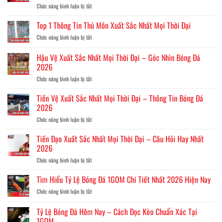
Chức năng bình luận bị tắt
ở
HLV
Hay
Top 1 Thông Tin Thủ Môn Xuất Sắc Nhất Mọi Thời Đại
Nhất
Chức năng bình luận bị tắt
ở
Mọi
Top
Thời
1
Hậu Vệ Xuất Sắc Nhất Mọi Thời Đại – Góc Nhìn Bóng Đá
Đại
Thông
2026
–
Tin
Top
Chức năng bình luận bị tắt
ở
Thủ
1
Hậu
Môn
Thông
Vệ
Tiền Vệ Xuất Sắc Nhất Mọi Thời Đại – Thông Tin Bóng Đá
Xuất
Tin
Xuất
Sắc
2026
Thú
Sắc
Nhất
Vị
Chức năng bình luận bị tắt
ở
Nhất
Mọi
Người
Tiền
Mọi
Thời
Xem
Vệ
Tiền Đạo Xuất Sắc Nhất Mọi Thời Đại – Câu Hỏi Hay Nhất
Thời
Đại
Xuất
2026
Đại
Sắc
–
Chức năng bình luận bị tắt
ở
Nhất
Góc
Tiền
Mọi
Nhìn
Đạo
Tìm Hiểu Tỷ Lệ Bóng Đá 1GOM Chi Tiết Nhất 2026 Hiện Nay
Thời
Bóng
Xuất
Đại
Đá
Chức năng bình luận bị tắt
ở
Sắc
–
2026
Tìm
Nhất
Thông
Hiểu
Tỷ Lệ Bóng Đá Hôm Nay – Cách Đọc Kèo Chuẩn Xác Tại
Mọi
Tin
Tỷ
1GOM
Thời
Bóng