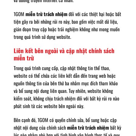
và đường truyền internet cá nhân.
1GOM
miễn trừ trách nhiệm
đối với các thiệt hại hoặc bất
tiện gây ra bởi những rủi ro này, bao gồm việc mất dữ liệu,
gián đoạn truy cập hoặc trải nghiệm không như mong muốn
trong quá trình sử dụng website.
Liên kết bên ngoài và cập nhật chính sách
miễn trừ
Trong quá trình cung cấp, cập nhật thông tin thể thao,
website có thể chứa các liên kết dẫn đến trang web hoặc
nguồn thông tin của bên thứ ba nhằm mục đích tham khảo
và bổ sung nội dung liên quan. Tuy nhiên, website không
kiểm soát, không chịu trách nhiệm đối với bất kỳ rủi ro nào
phát sinh từ các website bên ngoài này.
Bên cạnh đó, 1GOM có quyền chỉnh sửa, bổ sung hoặc cập
nhật nội dung của chính sách
miễn trừ trách nhiệm
bất kỳ
lúc nào nhằm phù hợp với tình hình vận hành thực tế và quy