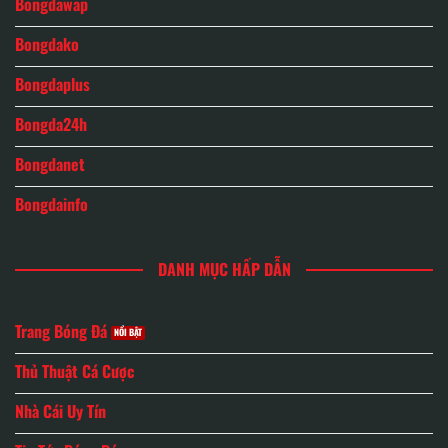
Bongdawap
Bongdako
Bongdaplus
Bongda24h
Bongdanet
Bongdainfo
DANH MỤC HẤP DẪN
Trang Bóng Đá
Thủ Thuật Cá Cược
Nhà Cái Uy Tín