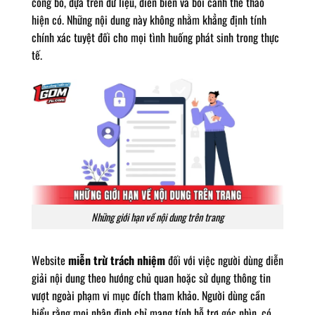
công bố, dựa trên dữ liệu, diễn biến và bối cảnh thể thao
hiện có. Những nội dung này không nhằm khẳng định tính
chính xác tuyệt đối cho mọi tình huống phát sinh trong thực
tế.
Những giới hạn về nội dung trên trang
Website
miễn trừ trách nhiệm
đối với việc người dùng diễn
giải nội dung theo hướng chủ quan hoặc sử dụng thông tin
vượt ngoài phạm vi mục đích tham khảo. Người dùng cần
hiểu rằng mọi nhận định chỉ mang tính hỗ trợ góc nhìn, có