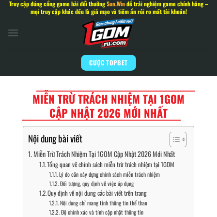
Truy cập đúng cổng game bài đổi thưởng
Sun.Win
để trải nghiệm game chính hãng –
Bỏ
mọi truy cập khác đều là giả mạo và tiềm ẩn rủi ro mất tài khoản!
qua
nội
dung
CƯỢC TOPBET
MIỄN TRỪ TRÁCH NHIỆM TẠI 1GOM
CẬP NHẬT 2026 MỚI NHẤT
Nội dung bài viết
Miễn Trừ Trách Nhiệm Tại 1GOM Cập Nhật 2026 Mới Nhất
Tổng quan về chính sách miễn trừ trách nhiệm tại 1GOM
Lý do cần xây dựng chính sách miễn trách nhiệm
Đối tượng, quy định về việc áp dụng
Quy định về nội dung các bài viết trên trang
Nội dung chỉ mang tính thông tin thể thao
Độ chính xác và tính cập nhật thông tin