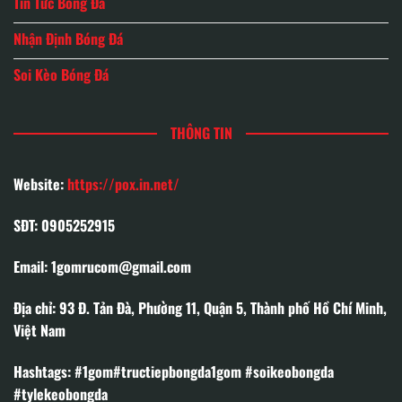
Tin Tức Bóng Đá
Nhận Định Bóng Đá
Soi Kèo Bóng Đá
THÔNG TIN
Website:
https://pox.in.net/
SĐT: 0905252915
Email:
1gomrucom@gmail.com
Địa chỉ:
93 Đ. Tản Đà, Phường 11, Quận 5, Thành phố Hồ Chí Minh,
Việt Nam
Hashtags: #1gom#tructiepbongda1gom #soikeobongda
#tylekeobongda