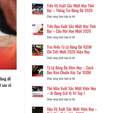
Môn
Tin
Vệ
Tiền Vệ Xuất Sắc Nhất Mọi Thời
Xuất
Thú
Xuất
Đại – Thông Tin Bóng Đá 2026
Sắc
Vị
Sắc
Nhất
Người
Chức năng bình luận bị tắt
ở
Nhất
Mọi
Xem
Tiền
Mọi
Thời
Vệ
Tiền Đạo Xuất Sắc Nhất Mọi Thời
Thời
Đại
Xuất
Đại – Câu Hỏi Hay Nhất 2026
Đại
Sắc
–
Chức năng bình luận bị tắt
ở
Nhất
Góc
Tiền
Mọi
Nhìn
Đạo
Tìm Hiểu Tỷ Lệ Bóng Đá 1GOM
Thời
Bóng
Xuất
Chi Tiết Nhất 2026 Hiện Nay
Đại
Đá
Sắc
–
2026
Chức năng bình luận bị tắt
ở
Nhất
Thông
Tìm
Mọi
Tin
Hiểu
Tỷ Lệ Bóng Đá Hôm Nay – Cách
Thời
Bóng
Tỷ
Đọc Kèo Chuẩn Xác Tại 1GOM
Đại
Đá
Lệ
–
2026
 dùng dễ
Chức năng bình luận bị tắt
ở
Bóng
Câu
Tỷ
Đá
ết sau sẽ
Hỏi
Lệ
Thủ Môn Xuất Sắc Nhất Hiện Nay
1GOM
Hay
Bóng
– Ai Đang Giữ Vị Trí Top 1
Chi
Nhất
Đá
Tiết
2026
Chức năng bình luận bị tắt
ở
Hôm
Nhất
Thủ
Nay
2026
Môn
Hậu Vệ Xuất Sắc Nhất Hiện Nay –
–
Hiện
Xuất
Cách