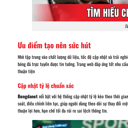
Tì
Ưu điểm tạo nên sức hút
Nhờ tập trung vào chất lượng dữ liệu, tốc độ cập nhật và trải ng
bóng đá trực tuyến được tin tưởng. Trang web đáp ứng tốt nhu cầu
thuận tiện
Cập nhật tỷ lệ chuẩn xác
Bongdanet
nổi bật với hệ thống cập nhật tỷ lệ kèo theo thời gia
soát, điều chỉnh liên tục, giúp người dùng theo dõi sự thay đổi mộ
thuận lợi hơn, hạn chế tối đa rủi ro sai lệch thông tin.