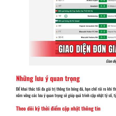
Giao di
Những lưu ý quan trọng
Để khai thác tối đa giá trị thông tin bóng đá, hạn chế rủi ro khi 
nắm vững các lưu ý quan trọng sẽ giúp quá trình cập nhật tỷ số, tỷ
Theo dõi kỹ thời điểm cập nhật thông tin