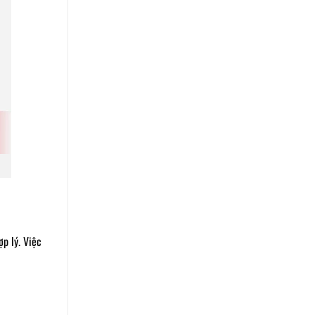
p lý. Việc