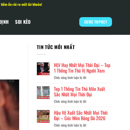
tiềm ẩn rủi ro mất tài khoản!
ĐỊNH
SOI KÈO
CƯỢC TOPBET
TIN TỨC MỚI NHẤT
HLV Hay Nhất Mọi Thời Đại – Top
1 Thông Tin Thú Vị Người Xem
Chức năng bình luận bị tắt
ở
HLV
Hay
Top 1 Thông Tin Thủ Môn Xuất
Nhất
Sắc Nhất Mọi Thời Đại
Mọi
Chức năng bình luận bị tắt
ở
Thời
Top
Đại
1
Hậu Vệ Xuất Sắc Nhất Mọi Thời
–
Thông
Đại – Góc Nhìn Bóng Đá 2026
Top
Tin
1
Chức năng bình luận bị tắt
ở
Thủ
Thông
Hậu