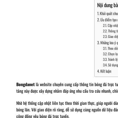
Nội dung bài
Khái quát ch
Ưu điểm tạo 
Cập nhật
Thông t
Giao di
Những lưu ý 
Theo dõi
Chọn lọ
Tránh l
Sử dụng
Kết luận
Bongdanet
là website chuyên cung cấp thông tin bóng đá trực tuy
tảng này được xây dựng nhằm đáp ứng nhu cầu tra cứu nhanh, chí
Nhờ hệ thống cập nhật liên tục theo thời gian thực, giúp người d
bóng lăn. Với giao diện rõ ràng, dễ sử dụng cùng nguồn dữ liệu đ
cộng đồng yêu bóng đá trực tuyến.