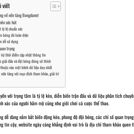
 viết
ung về nền tảng Bongdanet
nên sức hút
 tỷ lệ chuẩn xác
in bóng đá toàn diện
ện dễ sử dụng
quan trọng
 kỹ thời điểm cập nhật thông tin
c giải đấu và đội bóng đúng sở thích
ệ thuộc vào một kênh dữ liệu duy nhất
 nền tảng với mục đích tham khảo, giải trí
ến với trọng tâm là tỷ lệ kèo, diễn biến trận đấu và dữ liệu phân tích chuyê
nh xác của người hâm mộ cũng như giới chơi cá cược thể thao.
ùng dễ dàng nắm bắt biến động kèo, phong độ đội bóng, các chỉ số quan trọng
áng tin cậy, website ngày càng khẳng định vai trò là địa chỉ tham khảo quen 