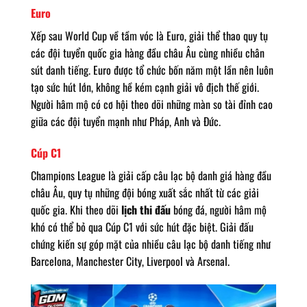
Euro
Xếp sau World Cup về tầm vóc là Euro, giải thể thao quy tụ
các đội tuyển quốc gia hàng đầu châu Âu cùng nhiều chân
sút danh tiếng. Euro được tổ chức bốn năm một lần nên luôn
tạo sức hút lớn, không hề kém cạnh giải vô địch thế giới.
Người hâm mộ có cơ hội theo dõi những màn so tài đỉnh cao
giữa các đội tuyển mạnh như Pháp, Anh và Đức.
Cúp C1
Champions League là giải cấp câu lạc bộ danh giá hàng đầu
châu Âu, quy tụ những đội bóng xuất sắc nhất từ các giải
quốc gia. Khi theo dõi
lịch thi đấu
bóng đá, người hâm mộ
khó có thể bỏ qua Cúp C1 với sức hút đặc biệt. Giải đấu
chứng kiến sự góp mặt của nhiều câu lạc bộ danh tiếng như
Barcelona, Manchester City, Liverpool và Arsenal.