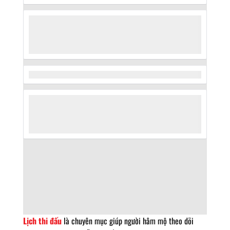
Lịch thi đấu
là chuyên mục giúp người hâm mộ theo dõi