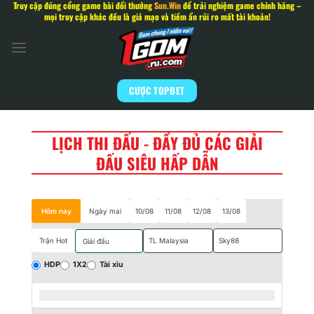
Truy cập đúng cổng game bài đổi thưởng
Sun.Win
để trải nghiệm game chính hãng –
Bỏ
mọi truy cập khác đều là giả mạo và tiềm ẩn rủi ro mất tài khoản!
qua
nội
dung
CƯỢC TOPBET
LỊCH THI ĐẤU - ĐẦY ĐỦ CÁC GIẢI
ĐẤU SIÊU HẤP DẪN
Hôm nay
Ngày mai
10/08
11/08
12/08
13/08
Trận Hot
TL Malaysia
Sky88
Giải đấu
HDP
1X2
Tài xỉu