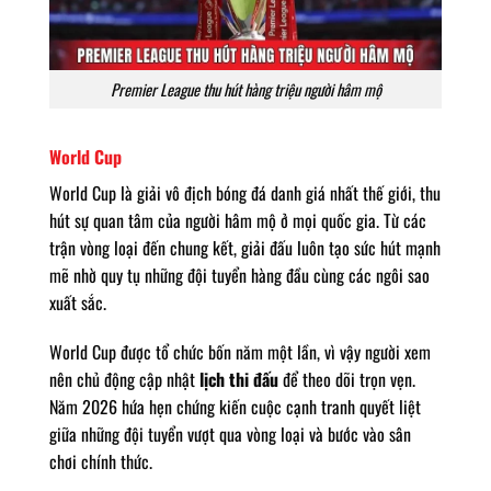
Premier League thu hút hàng triệu người hâm mộ
World Cup
World Cup là giải vô địch bóng đá danh giá nhất thế giới, thu
hút sự quan tâm của người hâm mộ ở mọi quốc gia. Từ các
trận vòng loại đến chung kết, giải đấu luôn tạo sức hút mạnh
mẽ nhờ quy tụ những đội tuyển hàng đầu cùng các ngôi sao
xuất sắc.
World Cup được tổ chức bốn năm một lần, vì vậy người xem
nên chủ động cập nhật
lịch thi đấu
để theo dõi trọn vẹn.
Năm 2026 hứa hẹn chứng kiến cuộc cạnh tranh quyết liệt
giữa những đội tuyển vượt qua vòng loại và bước vào sân
chơi chính thức.