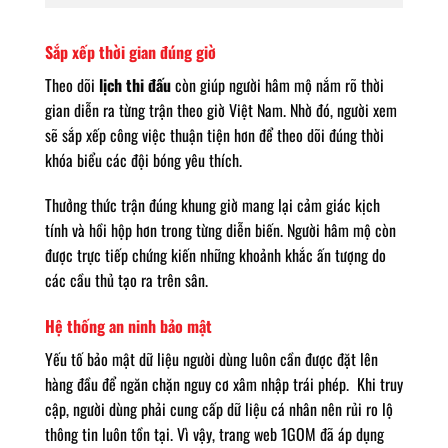
Sắp xếp thời gian đúng giờ
Theo dõi
lịch thi đấu
còn giúp người hâm mộ nắm rõ thời
gian diễn ra từng trận theo giờ Việt Nam. Nhờ đó, người xem
sẽ sắp xếp công việc thuận tiện hơn để theo dõi đúng thời
khóa biểu các đội bóng yêu thích.
Thưởng thức trận đúng khung giờ mang lại cảm giác kịch
tính và hồi hộp hơn trong từng diễn biến. Người hâm mộ còn
được trực tiếp chứng kiến những khoảnh khắc ấn tượng do
các cầu thủ tạo ra trên sân.
Hệ thống an ninh bảo mật
Yếu tố bảo mật dữ liệu người dùng luôn cần được đặt lên
hàng đầu để ngăn chặn nguy cơ xâm nhập trái phép. Khi truy
cập, người dùng phải cung cấp dữ liệu cá nhân nên rủi ro lộ
thông tin luôn tồn tại. Vì vậy, trang web 1GOM đã áp dụng