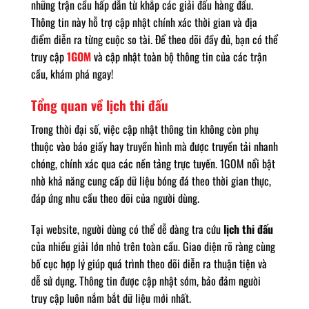
những trận cầu hấp dẫn từ khắp các giải đấu hàng đầu.
Thông tin này hỗ trợ cập nhật chính xác thời gian và địa
điểm diễn ra từng cuộc so tài. Để theo dõi đầy đủ, bạn có thể
truy cập
1GOM
và cập nhật toàn bộ thông tin của các trận
cầu, khám phá ngay!
Tổng quan về lịch thi đấu
Trong thời đại số, việc cập nhật thông tin không còn phụ
thuộc vào báo giấy hay truyền hình mà được truyền tải nhanh
chóng, chính xác qua các nền tảng trực tuyến. 1GOM nổi bật
nhờ khả năng cung cấp dữ liệu bóng đá theo thời gian thực,
đáp ứng nhu cầu theo dõi của người dùng.
Tại website, người dùng có thể dễ dàng tra cứu
lịch thi đấu
của nhiều giải lớn nhỏ trên toàn cầu. Giao diện rõ ràng cùng
bố cục hợp lý giúp quá trình theo dõi diễn ra thuận tiện và
dễ sử dụng. Thông tin được cập nhật sớm, bảo đảm người
truy cập luôn nắm bắt dữ liệu mới nhất.