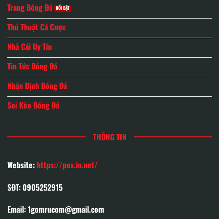
Trang Bóng Đá
Thủ Thuật Cá Cược
Nhà Cái Uy Tín
Tin Tức Bóng Đá
Nhận Định Bóng Đá
Soi Kèo Bóng Đá
THÔNG TIN
Website:
https://pox.in.net/
SĐT: 0905252915
Email:
1gomrucom@gmail.com