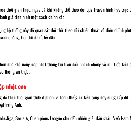
o thời gian thực, ngay cả khi không thể theo dõi qua truyền hình hay trực t
đánh giá tình hình một cách chính xác.
ụng hệ thống này để quan sát đối thủ, theo dõi chiến thuật và điều chỉnh phư
anh chóng, tiện lợi ở bất kỳ đâu.
n nhờ khả năng cập nhật thông tin trận đấu nhanh chóng và chi tiết. Nền t
eo thời gian thực.
cập nhật cao
g đá theo thời gian thực ở phạm vi toàn thế giới. Nền tảng này cung cấp dữ l
oại hạng Anh.
undesliga, Serie A, Champions League cho đến nhiều giải đấu châu Á và Nam 