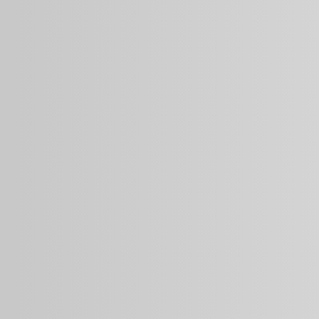
Sớm
Trực tiếp