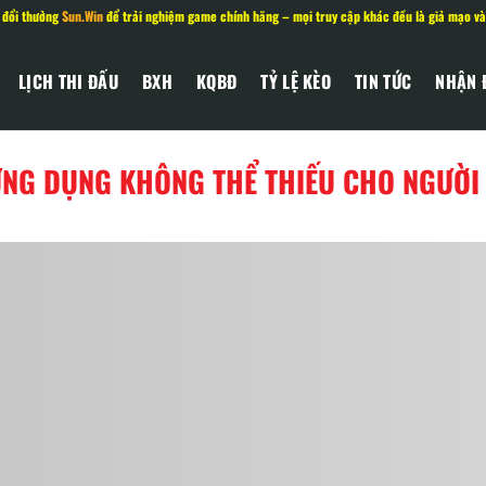
 đổi thưởng
Sun.Win
để trải nghiệm game chính hãng – mọi truy cập khác đều là giả mạo và 
LỊCH THI ĐẤU
BXH
KQBĐ
TỶ LỆ KÈO
TIN TỨC
NHẬN 
ỨNG DỤNG KHÔNG THỂ THIẾU CHO NGƯỜI
-
-
-
:
TÀI/XỈU
Sớm
Trực tiếp
HDP