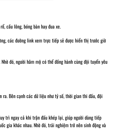
rổ, cầu lông, bóng bàn hay đua xe.
ng, các đường link xem trực tiếp sẽ được hiển thị trước giờ
ực. Nhờ đó, người hâm mộ có thể đồng hành cùng đội tuyển yêu
ra. Bên cạnh các dữ liệu như tỷ số, thời gian thi đấu, đội
y trì ngay cả khi trận đấu khép lại, giúp người dùng tiếp
ốc gia khác nhau. Nhờ đó, trải nghiệm trở nên sinh động và