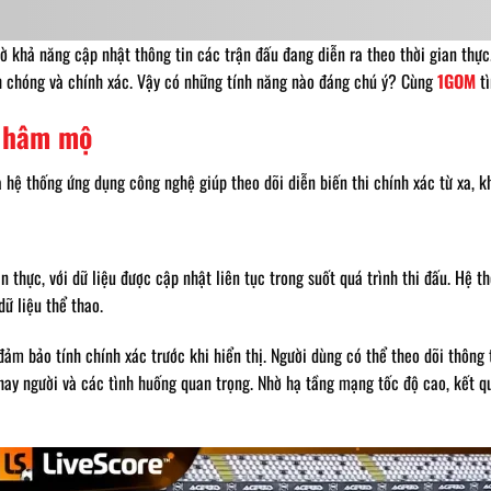
ờ khả năng cập nhật thông tin các trận đấu đang diễn ra theo thời gian thực
h chóng và chính xác. Vậy có những tính năng nào đáng chú ý? Cùng
1GOM
tì
i hâm mộ
hệ thống ứng dụng công nghệ giúp theo dõi diễn biến thi chính xác từ xa, kh
n thực, với dữ liệu được cập nhật liên tục trong suốt quá trình thi đấu. Hệ 
dữ liệu thể thao.
m bảo tính chính xác trước khi hiển thị. Người dùng có thể theo dõi thông 
hay người và các tình huống quan trọng. Nhờ hạ tầng mạng tốc độ cao, kết qu