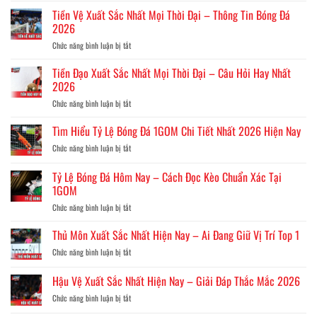
Thông
Vệ
Tiền Vệ Xuất Sắc Nhất Mọi Thời Đại – Thông Tin Bóng Đá
Xuất
Tin
Xuất
Sắc
2026
Thú
Sắc
Nhất
Vị
Chức năng bình luận bị tắt
ở
Nhất
Mọi
Người
Tiền
Mọi
Thời
Xem
Vệ
Tiền Đạo Xuất Sắc Nhất Mọi Thời Đại – Câu Hỏi Hay Nhất
Thời
Đại
Xuất
2026
Đại
Sắc
–
Chức năng bình luận bị tắt
ở
Nhất
Góc
Tiền
Mọi
Nhìn
Đạo
Tìm Hiểu Tỷ Lệ Bóng Đá 1GOM Chi Tiết Nhất 2026 Hiện Nay
Thời
Bóng
Xuất
Đại
Đá
Chức năng bình luận bị tắt
ở
Sắc
–
2026
Tìm
Nhất
Thông
Hiểu
Tỷ Lệ Bóng Đá Hôm Nay – Cách Đọc Kèo Chuẩn Xác Tại
Mọi
Tin
Tỷ
1GOM
Thời
Bóng
Lệ
Đại
Đá
Chức năng bình luận bị tắt
ở
Bóng
–
2026
Tỷ
Đá
Câu
Lệ
Thủ Môn Xuất Sắc Nhất Hiện Nay – Ai Đang Giữ Vị Trí Top 1
1GOM
Hỏi
Bóng
Chi
Hay
Chức năng bình luận bị tắt
ở
Đá
Tiết
Nhất
Thủ
Hôm
Nhất
2026
Môn
Hậu Vệ Xuất Sắc Nhất Hiện Nay – Giải Đáp Thắc Mắc 2026
Nay
2026
Xuất
–
Hiện
Chức năng bình luận bị tắt
ở
Sắc
Cách
Nay
Hậu
Nhất
Đọc