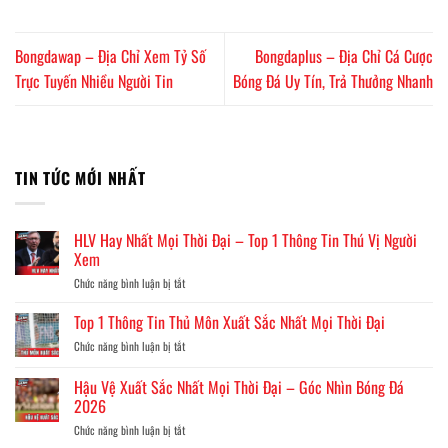
Bongdawap – Địa Chỉ Xem Tỷ Số
Bongdaplus – Địa Chỉ Cá Cược
Trực Tuyến Nhiều Người Tin
Bóng Đá Uy Tín, Trả Thưởng Nhanh
TIN TỨC MỚI NHẤT
HLV Hay Nhất Mọi Thời Đại – Top 1 Thông Tin Thú Vị Người
Xem
Chức năng bình luận bị tắt
ở
HLV
Hay
Top 1 Thông Tin Thủ Môn Xuất Sắc Nhất Mọi Thời Đại
Nhất
Chức năng bình luận bị tắt
ở
Mọi
Top
Thời
1
Hậu Vệ Xuất Sắc Nhất Mọi Thời Đại – Góc Nhìn Bóng Đá
Đại
Thông
2026
–
Tin
Top
Chức năng bình luận bị tắt
ở
Thủ
1
Hậu
Môn