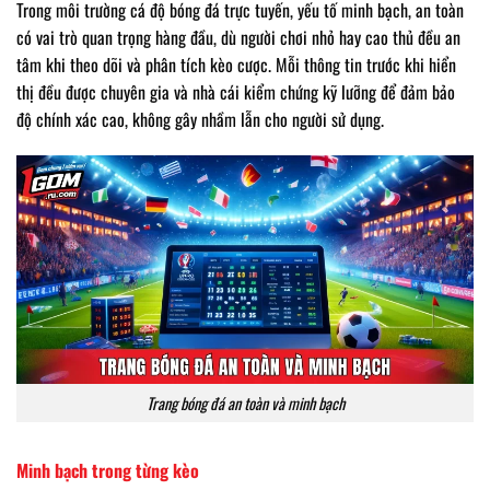
Trong môi trường cá độ bóng đá trực tuyến, yếu tố minh bạch, an toàn
có vai trò quan trọng hàng đầu, dù người chơi nhỏ hay cao thủ đều an
tâm khi theo dõi và phân tích kèo cược. Mỗi thông tin trước khi hiển
thị đều được chuyên gia và nhà cái kiểm chứng kỹ lưỡng để đảm bảo
độ chính xác cao, không gây nhầm lẫn cho người sử dụng.
Trang bóng đá an toàn và minh bạch
Minh bạch trong từng kèo